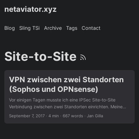
netaviator.xyz
Blog
Sling TSi
Archive
Tags
Contact
Site-to-Site
VPN zwischen zwei Standorten
(Sophos und OPNsense)
Vor einigen Tagen musste ich eine IPSec Site-to-Site
Verbindung zwischen zwei Standorten einrichten. Meine
Erfahrungen und die endgültigen Einstellungen habe ich
September 7, 2017
· 4 min · 667 words · Jan Gilla
hier zusammengefasst. Ausgangslage Zwei Firewall-
System sind an unterschiedlichen Standorten
(Rechenzentrum und Außenstelle) aufgebaut und mit einer